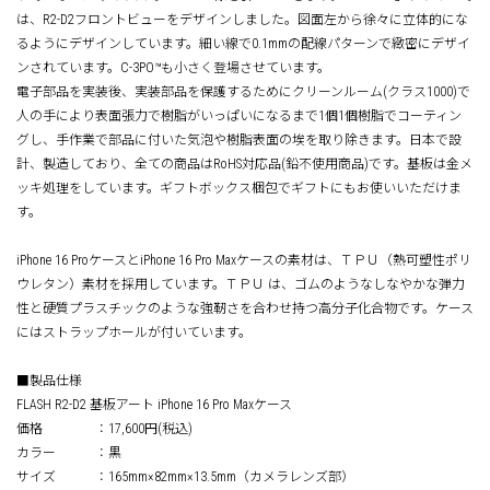
は、R2-D2フロントビューをデザインしました。図面左から徐々に立体的にな
るようにデザインしています。細い線で0.1mmの配線パターンで緻密にデザイ
ンされています。C-3PO™も小さく登場させています。
電子部品を実装後、実装部品を保護するためにクリーンルーム(クラス1000)で
人の手により表面張力で樹脂がいっぱいになるまで1個1個樹脂でコーティン
グし、手作業で部品に付いた気泡や樹脂表面の埃を取り除きます。日本で設
計、製造しており、全ての商品はRoHS対応品(鉛不使用商品)です。基板は金メ
ッキ処理をしています。ギフトボックス梱包でギフトにもお使いいただけま
す。
iPhone 16 ProケースとiPhone 16 Pro Maxケースの素材は、ＴＰＵ（熱可塑性ポリ
ウレタン）素材を採用しています。ＴＰＵ は、ゴムのようなしなやかな弾力
性と硬質プラスチックのような強靭さを合わせ持つ高分子化合物です。ケース
にはストラップホールが付いています。
■製品仕様
FLASH R2-D2 基板アート iPhone 16 Pro Maxケース
価格 ：17,600円(税込)
カラー ：黒
サイズ ：165mm×82mm×13.5mm（カメラレンズ部）