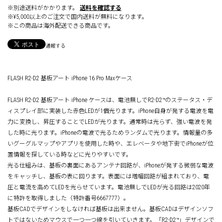
※別途送料がかかります。
送料を確認する
※¥5,000以上のご注文で国内送料が無料になります。
※この商品は海外配送できる商品です。
通報する
FLASH R2-D2 基板アート iPhone 16 Pro Maxケース
FLASH R2-D2 基板アート iPhone ケースは、電池無しでR2-D2™のステータス・デ
ィスプレイ部に実装した赤色LEDが1個光ります。iPhone自身が発する電波を電
力に変換し、昇圧することでLEDが光ります。通常時は光らず、強い電波を発
した時に光ります。iPhoneの電波で光るためランダムで光ります。情報量の多
いグーグルマップやアプリを使用した時や、エレベータや地下街でiPhoneが位
置情報を探している時などに光りやすいです。
光る仕組みは、基板の裏面にあるアンテナ回路が、iPhoneが発する微弱な電波
をキャッチし、基板の表に回ります。表面には増幅回路が組まれており、電
圧と電流を高めてLEDを光らせています。電池無しでLEDが光る回路は2020年
に特許を取得しました（特許番号6667777）。
基板CADでデザインをしなければ基板は出来ません。基板CADはデザインソフ
トではないためマウスで一つ一つ線を引いていきます。「R2-D2™」デザインで