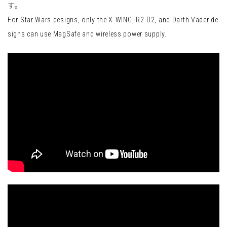
す。
For Star Wars designs, only the X-WING, R2-D2, and Darth Vader de
signs can use MagSafe and wireless power supply.