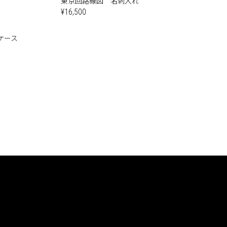
東京回路線図 名刺入れ
¥16,500
 ケース