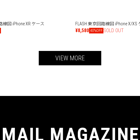
路線図 iPhone XR ケース
FLASH 東京回路線図 iPhone X/XS
¥8,580
SOLD OUT
F
40%OFF
VIEW MORE
MAIL MAGAZINE