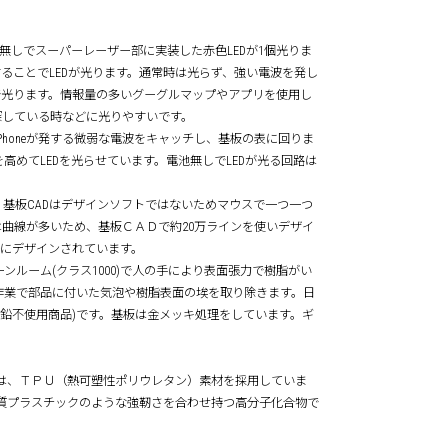
ケースは、電池無しでスーパーレーザー部に実装した赤色LEDが1個光りま
圧することでLEDが光ります。通常時は光らず、強い電波を発し
ムで光ります。情報量の多いグーグルマップやアプリを使用し
を探している時などに光りやすいです。
honeが発する微弱な電波をキャッチし、基板の表に回りま
めてLEDを光らせています。電池無しでLEDが光る回路は
。基板CADはデザインソフトではないためマウスで一つ一つ
ンでは曲線が多いため、基板ＣＡＤで約20万ラインを使いデザイ
密にデザインされています。
ルーム(クラス1000)で人の手により表面張力で樹脂がい
作業で部品に付いた気泡や樹脂表面の埃を取り除きます。日
(鉛不使用商品)です。基板は金メッキ処理をしています。ギ
。
Maxケースの素材は、ＴＰＵ（熱可塑性ポリウレタン）素材を採用していま
硬質プラスチックのような強靭さを合わせ持つ高分子化合物で