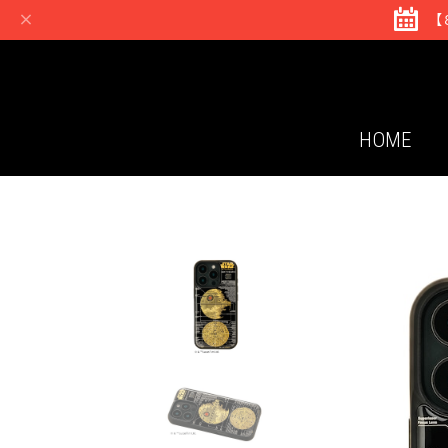
【
HOME