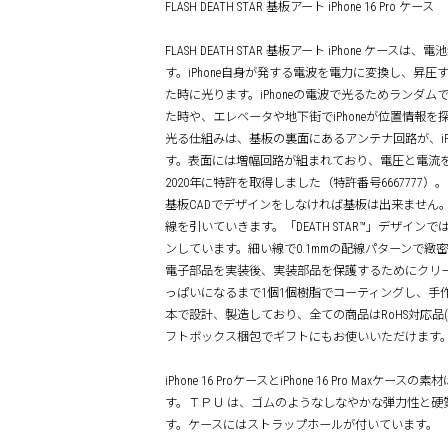
FLASH DEATH STAR 基板アート iPhone 16 Pro ケース
FLASH DEATH STAR 基板アート iPhone 
す。iPhone自身が発する電波を電力に変換し、昇
た時に光ります。iPhoneの電波で光るためランダ
た時や、エレベータや地下街でiPhoneが位置情報
光る仕組みは、基板の裏面にあるアンテナ回路が、iP
す。表面には増幅回路が組まれており、電圧と電流を高
2020年に特許を取得しました（特許番号6667777）。
基板CADでデザインをしなければ基板は出来ません
線を引いていきます。「DEATH STAR™」デザイ
ンしています。細い線で0.1mmの配線パターンで緻
電子部品を実装後、実装部品を保護するためにクリーン
っぱいになるまで1個1個樹脂でコーティングし、手
本で設計、製造しており、全ての商品はRoHS対応品
フトボックス梱包でギフトにもお使いいただけます
iPhone 16 ProケースとiPhone 16 Pro 
す。ＴＰＵ は、ゴムのようなしなやかな弾力性と
す。ケースにはストラップホールが付いています。