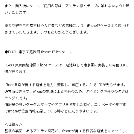
また、購入後にケースご使用の際は、アンテナ線とテープに触れないようお願
いいたします。
※金や銀を含む原材料や人件費などの高騰により、iPhone17ケースより値上げ
させていただきます。いつもありがとうございます。
◆FLASH 東京回路線図 iPhone 17 Pro ケース
FLASH 東京回路線図 iPhone ケースは、電池無しで東京駅に実装した赤色LED１
個が光ります。
iPhone自身が発する電波を電力に変換し、昇圧することでLEDが光らせます。
通常時は光らず、iPhoneの電波による発光のため、タイミングや光りの強さは
ランダムです。
情報量の多いグーグルマップやアプリを使用した時や、エレベータや地下街
でiPhoneが位置情報を探している時などに光りやすいです。
＜仕組み＞
基板の裏面にあるアンテナ回路が、iPhoneが発する微弱な電波をキャッチし、