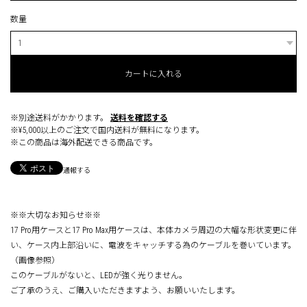
数量
カートに入れる
※別途送料がかかります。
送料を確認する
※¥5,000以上のご注文で国内送料が無料になります。
※この商品は海外配送できる商品です。
通報する
※※大切なお知らせ※※
17 Pro用ケースと17 Pro Max用ケースは、本体カメラ周辺の大幅な形状変更に伴
い、ケース内上部沿いに、電波をキャッチする為のケーブルを巻いています。
（画像参照）
このケーブルがないと、LEDが強く光りません。
ご了承のうえ、ご購入いただきますよう、お願いいたします。