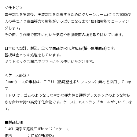
＜仕上げ＞
電子部品を実装後、実装部品を保護するためにクリーンルーム(クラス1000)で
人の手により表面張力で樹脂がいっぱいになるまで1個1個樹脂でコーティン
グします。
その際、手作業で部品に付いた気泡や樹脂表面の埃を取り除いています。
日本にて設計、製造。全ての商品はRoHS対応品(鉛不使用商品)です。
基板は金メッキ処理をしています。
ギフトボックス梱包でギフトにもお使いいただけます。
＜ケース部分＞
iPhoneケースの素材は、ＴＰＵ（熱可塑性ポリウレタン）素材を採用していま
す。
ＴＰＵ は、ゴムのようなしなやかな弾力性と硬質プラスチックのような強靭
さを合わせ持つ高分子化合物です。ケースにはストラップホールが付いていま
す。
■製品仕様
FLASH 東京回路線図 iPhone 17 Proケース
価格 ：17,600円(税込)