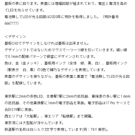
基板の表に回ります。表面には増幅回路が組まれており、電圧と電流を高め
てLEDを光らせています。
電池無しでLEDが光る回路は2020年に特許を取得しました。（特許番号
6667777）
＜デザイン＞
基板CADでデザインをしなければ基板は出来ません。
デザインソフトではないためマウスで一つ一つ線を引いていきます。細い線
で0.1mmの配線パターンで緻密にデザインされています。
色は、金（金メッキ）、基板用インク（全体 緑、黒、白）、基板用インク
（駅表示 白、黒）の3色で精巧なデザインを表現しています。
表面のデザインを保ちながら、基板の表面と裏面で「電池無しでLEDが光る回
路」を配線しています。
東京駅に2mmの赤色LED、主要駅7駅に2mmの抵抗器、乗降客の多い駅に1.6mm
の抵抗器、その他乗換駅に1mmの電子部品を実装。電子部品は17 Pro ケースで
合計219駅に実装。
西エリアは「大船駅」、東エリア「船橋駅」まで網羅。
東京湾には大型船が浮かんでいます。
鉄道駅の名称は白シルク3文字で表現しています(例：TKY 東京)。