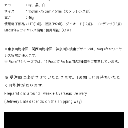
カラー ：緑、黒、白
サイズ ：153mm×75.5mm×15mm（カメラレンズ部）
重さ ：46g
使用電子部品：LED(1点)、抵抗(192点)、ダイオード(12点)、コンデンサ(13点)
Magsafe＆ワイヤレス給電 : 使用可能（ＯＫ）
※東京回路線図・関西回路線図・神奈川沖浪裏デザインは、MagSafeやワイヤ
レス給電が使えます。
※iPhone17シリーズでは、17 Proと17 Pro Max用の2種類をご用意しています。
※ 受注順に出荷させていただきます。1週間ほどお待ちいただ
く可能性があります。
Preparation: around 1week + Overseas Delivery
(Delivery Date depends on the shipping way)