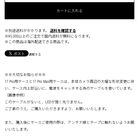
カートに入れる
※別途送料がかかります。
送料を確認する
※¥5,000以上のご注文で国内送料が無料になります。
※この商品は海外配送できる商品です。
通報する
※※大切なお知らせ※※
17 Pro用ケースと17 Pro Max用ケースは、本体カメラ周辺の大幅な形状変更に伴
い、ケース内上部沿いに、電波をキャッチする為のケーブルを巻いています。
（画像参照）
このケーブルがないと、LEDが強く光りません。
ご了承のうえ、ご購入いただきますよう、お願いいたします。
また、購入後にケースご使用の際は、アンテナ線とテープに触れないようお願
いいたします。