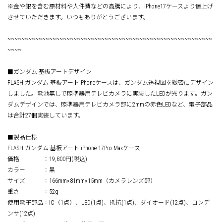
※金や銀を含む原材料や人件費などの高騰により、iPhone17ケースより値上げ
させていただきます。いつもありがとうございます。
~~~~~~~~~~~~~~~~~~~~~~~~~~~~~~~~~~~~~~~~~~~~~~~~~~~~~~~~~~~
~~~~
■ガンダム 基板アートデザイン
FLASH ガンダム 基板アートiPhoneケースは、ガンダム透視図を緻密にデザイン
しました。電池無しで照準器用テレビカメラに実装したLEDが光ります。ガン
ダムデザインでは、照準器用テレビカメラ部に2mmの赤色LEDなど、電子部品
は合計27個実装しています。
■製品仕様
FLASH ガンダム 基板アート iPhone 17Pro Maxケース
価格 ：19,800円(税込)
カラー ：黒
サイズ ：166mm×81mm×15mm（カメラレンズ部）
重さ ：52g
使用電子部品：IC（1点）、LED(1点)、抵抗(1点)、ダイオード(12点)、コンデ
ンサ(12点)