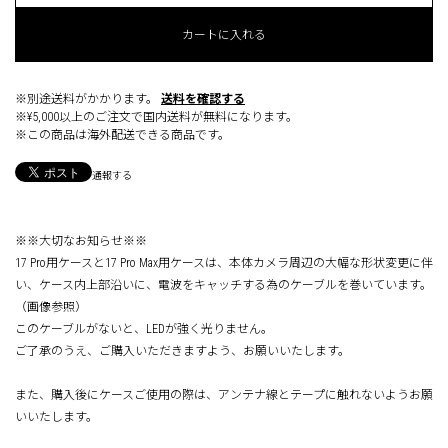
カートに入れる
※別途送料がかかります。
送料を確認する
※¥5,000以上のご注文で国内送料が無料になります。
※この商品は海外配送できる商品です。
通報する
※※大切なお知らせ※※
17 Pro用ケースと17 Pro Max用ケースは、本体カメラ周辺の大幅な形状変更に伴
い、ケース内上部沿いに、電波をキャッチする為のケーブルを巻いています。
（画像参照）
このケーブルがないと、LEDが強く光りません。
ご了承のうえ、ご購入いただきますよう、お願いいたします。
また、購入後にケースご使用の際は、アンテナ線とテープに触れないようお願
いいたします。