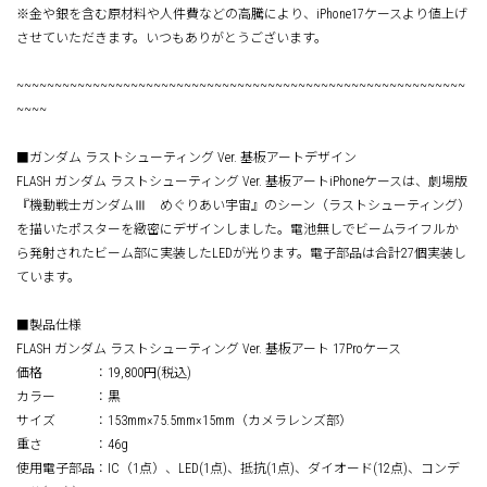
※金や銀を含む原材料や人件費などの高騰により、iPhone17ケースより値上げ
させていただきます。いつもありがとうございます。
~~~~~~~~~~~~~~~~~~~~~~~~~~~~~~~~~~~~~~~~~~~~~~~~~~~~~~~~~~~
~~~~
■ガンダム ラストシューティング Ver. 基板アートデザイン
FLASH ガンダム ラストシューティング Ver. 基板アートiPhoneケースは、劇場版
『機動戦士ガンダムⅢ めぐりあい宇宙』のシーン（ラストシューティング）
を描いたポスターを緻密にデザインしました。電池無しでビームライフルか
ら発射されたビーム部に実装したLEDが光ります。電子部品は合計27個実装し
ています。
■製品仕様
FLASH ガンダム ラストシューティング Ver. 基板アート 17Proケース
価格 ：19,800円(税込)
カラー ：黒
サイズ ：153mm×75.5mm×15mm（カメラレンズ部）
重さ ：46g
使用電子部品：IC（1点）、LED(1点)、抵抗(1点)、ダイオード(12点)、コンデ