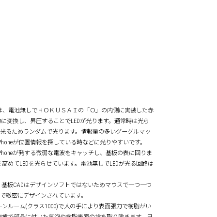
Maxケースは、電池無しでＨＯＫＵＳＡＩの「Ｏ」の内側に実装した赤
を電力に変換し、昇圧することでLEDが光ります。通常時は光ら
波で光るためランダムで光ります。情報量の多いグーグルマッ
honeが位置情報を探している時などに光りやすいです。
honeが発する微弱な電波をキャッチし、基板の表に回りま
めてLEDを光らせています。電池無しでLEDが光る回路は
。基板CADはデザインソフトではないためマウスで一つ一つ
ンで緻密にデザインされています。
ルーム(クラス1000)で人の手により表面張力で樹脂がい