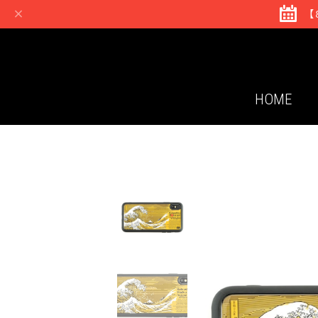
【
HOME