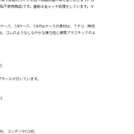
作業で部品に付いた気泡や樹脂表面の埃を取り除きます。日
(鉛不使用商品)です。基板は金メッキ処理をしています。ギ
。
neX/XSケース、7/8ケース、7/8 Plusケースの素材は、ＴＰＵ（熱可
 は、ゴムのようなしなやかな弾力性と硬質プラスチックのよ
較）
ストラップホールが付いています。
ース
点)、コンデンサ(12点)