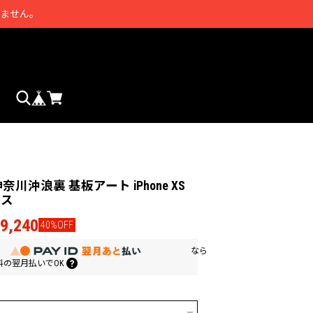
きません。
 神奈川沖浪裏 基板アート iPhone XS
ース
¥9,240
40%OFF
なら
料の
翌月払いでOK