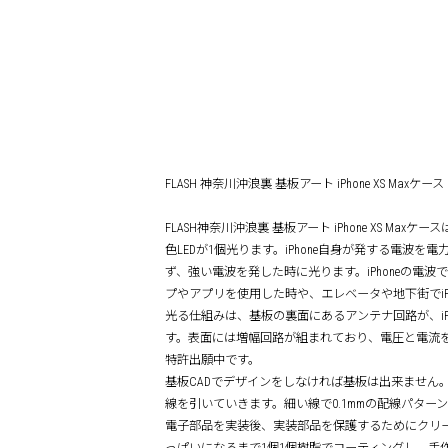
FLASH 神奈川沖浪裏 基板アート iPhone XS Maxケース
FLASH神奈川沖浪裏 基板アート iPhone XS 
色LEDが1個光ります。iPhone自身が発する電波
ず、強い電波を発した時に光ります。iPhoneの電
プやアプリを使用した時や、エレベータや地下街でiP
光る仕組みは、基板の裏面にあるアンテナ回路が、iP
す。表面には増幅回路が組まれており、電圧と電流を高
特許出願中です。
基板CADでデザインをしなければ基板は出来ません
線を引いていきます。細い線で0.1mmの配線パター
電子部品を実装後、実装部品を保護するためにクリーン