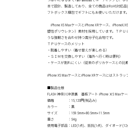
っぱいになるまで1個1個樹脂でコーティングし、手
本で設計、製造しており、全ての商品はRoHS対応品
フトボックス梱包でギフトにもお使いいただけます
iPhone XS MaxケースとiPhone XRケース、iPho
塑性ポリウレタン）素材を採用しています。ＴＰＵ
うな強靭さを合わせ持つ高分子化合物です。
ＴＰＵケースのメリット
・脱着しやすい（着せ替えが楽しめる）
・ＳＩＭを交換しやすい（海外へ行く時は便利）
・ケースが割れにくい（従来のポリカケースとの比
iPhone XS MaxケースとiPhone XRケースには
■製品仕様
FLASH 神奈川沖浪裏 基板アート iPhone ⅩS Maxケ
価格 ：15,120円(税込み)
カラー ：黒
サイズ ：159.5mm×80.5mm×11.5mm
重さ ：54g
使用電子部品：LED(1点)、抵抗(1点)、ダイオード(12