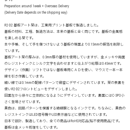
Preparation: around 1week + Overseas Delivery
(Delivery Date depends on the shipping way)
R2-D2 基板アート栞は、工業用プリント基板で製造しました。
基板の材料、工程、製造方法は、本来の基板と全く同じです。基板の金属感
を楽しめる栞です。
本や手帳、そして手を傷つけないよう基板の端面より0.15mmの銅箔を削除し
ています。
基板アート栞の厚みは、0.3mm厚の基材を使用していますが、金メッキや両面
のレジストインクとシルク文字を合わせますと仕上がり総厚は0.45mmです。
デザイン（作画）ソフトではない基板専用ＣＡＤを使い、マウスで一本一本
線を引き作画しています。
細い線では0.1mmの配線パターンで緻密にデザインされています。栞の表裏を
使いR2-D2フロントビューをデザインしました。
図面左から徐々に立体的になるようにデザインしています。裏面にはC-3PO小
さく登場させています。
黒色は、回路パターンを保護する絶縁膜となるインクです。ちなみに、黒色の
レジストインクはLED信号機やLED表示器などに使用されています。
日本で設計、製造しており、全ての商品はRoHS対応品(鉛不使用商品)です。
基板は金メッキ処理をしています。