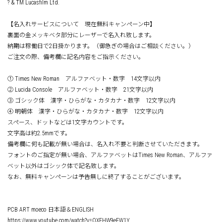
? & TM Lucasfilm Ltd.
【名入れサービスについて 現在無料キャンペーン中】
裏面の金メッキベタ部分にレーザーで名入れ致します。
納期は稼働日で2日掛かります。（御急ぎの場合はご相談ください。）
ご注文の際、備考欄に記名内容をご指示ください。
① Times New Roman アルファベット・数字 14文字以内
② Lucida Console アルファベット・数字 21文字以内
③ ゴシック体 漢字・ひらがな・カタカナ・数字 12文字以内
④ 明朝体 漢字・ひらがな・カタカナ・数字 12文字以内
スペース、ドットなどは1文字カウントです。
文字高は約2.5mmです。
備考欄に何も記載が無い場合は、名入れ不要と判断させていただきます。
フォントのご指定が無い場合、アルファベットはTimes New Roman、アルファ
ベット以外はゴシック体で記名致します。
なお、無料キャンペーンは予告無しに終了することがございます。
PCB ART moeco 日本語＆ENGLISH
https://www.youtube.com/watch?v=OXEHW9eEW1Y