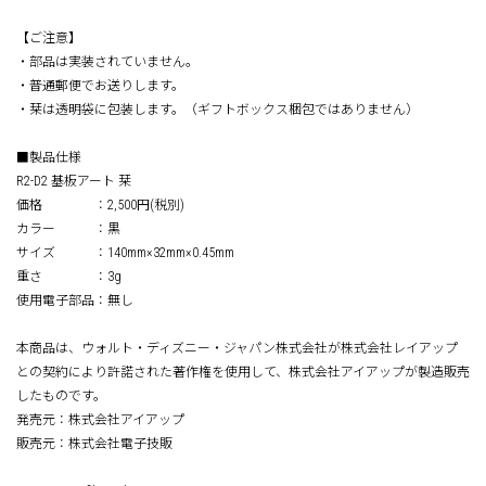
【ご注意】
・部品は実装されていません。
・普通郵便でお送りします。
・栞は透明袋に包装します。（ギフトボックス梱包ではありません）
■製品仕様
R2-D2 基板アート 栞
価格 ：2,500円(税別)
カラー ：黒
サイズ ：140mm×32mm×0.45mm
重さ ：3g
使用電子部品：無し
本商品は、ウォルト・ディズニー・ジャパン株式会社が株式会社レイアップ
との契約により許諾された著作権を使用して、株式会社アイアップが製造販売
したものです。
発売元：株式会社アイアップ
販売元：株式会社電子技販