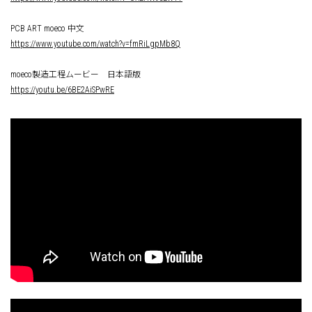
PCB ART moeco 中文
https://www.youtube.com/watch?v=fmRiLgpMb8Q
moeco製造工程ムービー 日本語版
https://youtu.be/6BE2AiSPwRE