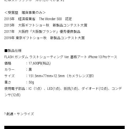
にはストラップホールが付いています。
＜受賞歴 雑貨事業のみ＞
2015年 経済産業省 The Wonder 500 認定
2015年 大阪ギフトショー秋 新製品コンテスト大賞
2017年 大阪府「大阪製ブランド」優秀優良製品
2019年 東京ギフトショー秋 新製品コンテスト大賞
■製品仕様
FLASH ガンダム ラストシューティング Ver. 基板アート iPhone 13 Proケース
価格 ：17,600円(税込)
カラー ：黒
サイズ ：151.5mm×77mm×12.5mm（カメラレンズ部）
重さ ：50g
使用電子部品：IC（1点）、LED(1点)、抵抗(1点)、ダイオード(12点)、コンデ
ンサ(12点)
? 創通・サンライズ