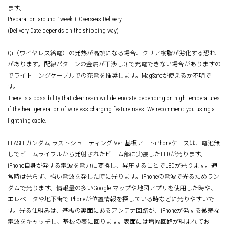
ます。
Preparation: around 1week + Overseas Delivery
(Delivery Date depends on the shipping way)
Qi（ワイヤレス給電）の発熱が高熱になる場合、クリア樹脂が劣化する恐れ
があります。配線パターンの金属が干渉しQiで充電できない場合がありますの
でライトニングケーブルでの充電を推奨します。MagSafeが使えるか不明で
す。
There is a possibility that clear resin will deteriorate depending on high temperatures
if the heat generation of wireless charging feature rises. We recommend you using a
lightning cable.
FLASH ガンダム ラストシューティング Ver. 基板アートiPhoneケースは、電池無
しでビームライフルから発射されたビーム部に実装したLEDが光ります。
iPhone自身が発する電波を電力に変換し、昇圧することでLEDが光ります。通
常時は光らず、強い電波を発した時に光ります。iPhoneの電波で光るためラン
ダムで光ります。情報量の多いGoogle マップや地図アプリを使用した時や、
エレベータや地下街でiPhoneが位置情報を探している時などに光りやすいで
す。光る仕組みは、基板の裏面にあるアンテナ回路が、iPhoneが発する微弱な
電波をキャッチし、基板の表に回ります。表面には増幅回路が組まれてお