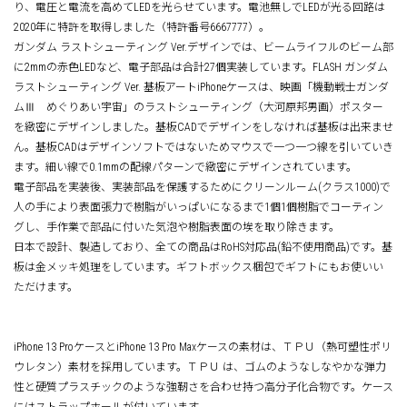
り、電圧と電流を高めてLEDを光らせています。電池無しでLEDが光る回路は
2020年に特許を取得しました（特許番号6667777）。
ガンダム ラストシューティング Ver.デザインでは、ビームライフルのビーム部
に2mmの赤色LEDなど、電子部品は合計27個実装しています。FLASH ガンダム
ラストシューティング Ver. 基板アートiPhoneケースは、映画「機動戦士ガンダ
ムⅢ めぐりあい宇宙」のラストシューティング（大河原邦男画）ポスター
を緻密にデザインしました。基板CADでデザインをしなければ基板は出来ませ
ん。基板CADはデザインソフトではないためマウスで一つ一つ線を引いていき
ます。細い線で0.1mmの配線パターンで緻密にデザインされています。
電子部品を実装後、実装部品を保護するためにクリーンルーム(クラス1000)で
人の手により表面張力で樹脂がいっぱいになるまで1個1個樹脂でコーティン
グし、手作業で部品に付いた気泡や樹脂表面の埃を取り除きます。
日本で設計、製造しており、全ての商品はRoHS対応品(鉛不使用商品)です。基
板は金メッキ処理をしています。ギフトボックス梱包でギフトにもお使いい
ただけます。
iPhone 13 ProケースとiPhone 13 Pro Maxケースの素材は、ＴＰＵ（熱可塑性ポリ
ウレタン）素材を採用しています。ＴＰＵ は、ゴムのようなしなやかな弾力
性と硬質プラスチックのような強靭さを合わせ持つ高分子化合物です。ケース