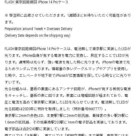
FLASH 東京回路線図 iPhone 14 Proケース
※ 受注順に出荷させていただきます。1週間ほどお待ちいただく可能性があり
ます。
Preparation: around 1week + Overseas Delivery
(Delivery Date depends on the shipping way)
FLASH東京回路線図iPhone 14 Proケースは、電池無しで東京駅に実装したLEDが
光ります。iPhone自身が発する電波を電力に変換し、昇圧することでLEDが光
ります。通常時は光らず、強い電波を発した時に光ります。iPhoneの電波で光
るためランダムで光ります。情報量の多いグーグルマップやアプリを使用し
た時や、エレベータや地下街でiPhoneが位置情報を探している時などに光りや
すいです。
光る仕組みは、基板の裏面にあるアンテナ回路が、iPhoneが発する微弱な電波
をキャッチし、基板の表に回ります。表面には増幅回路が組まれており、電
圧と電流を高めて東京駅に実装したLEDを光らせています。電池無しでLEDが
光る回路は2020年に特許を取得しました（特許番号6667777）。
東京駅に2mmの赤色LED、主要駅7駅に2mmの抵抗器、乗降客の多い駅29駅に
1.6mmの抵抗器、その他乗換駅203駅に1mmの電子部品を実装しております。
電子部品は合計240駅に実装しています。
西エリアは「大船駅」、東エリアは「成田空港駅」まで網羅。東京湾には大