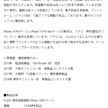
型船が浮かんでいます。鉄道駅の名称は白シルク3文字で表現しています(例：
TKY 東京)。基板は金メッキ処理をしています。電子部品を実装後、クリーン
ルーム（クラス1000）で超クリアな樹脂で封止しております。黒のギフトボ
ックスに梱包致します。
iPhone 14 ProケースとiPhone 14 Pro Maxケースの素材は、ＴＰＵ（熱可塑性ポリ
ウレタン）素材を採用しています。ＴＰＵ は、ゴムのようなしなやかな弾力
性と硬質プラスチックのような強靭さを合わせ持つ高分子化合物です。ケース
にはストラップホールが付いています。
＜受賞歴 雑貨事業のみ＞
2015年 経済産業省 The Wonder 500 認定
2015年 大阪ギフトショー秋 新製品コンテスト大賞
2017年 大阪府「大阪製ブランド」優秀優良製品
2019年 東京ギフトショー秋 新製品コンテスト大賞
■製品仕様
FLASH 東京回路線図 iPhone 14Proケース
価格 ：15,400円(税込)