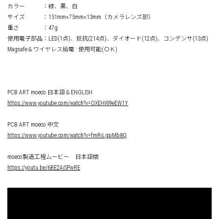
カラー ：緑、黒、白
サイズ ：151mm×75mm×13mm（カメラレンズ部）
重さ ：47g
使用電子部品：LED(1点)、抵抗(214点)、ダイオード(12点)、コンデンサ(13点)
Magsafe＆ワイヤレス給電 : 使用可能(ＯＫ)
PCB ART moeco 日本語＆ENGLISH
https://www.youtube.com/watch?v=OXEHW9eEW1Y
PCB ART moeco 中文
https://www.youtube.com/watch?v=fmRiLgpMb8Q
moeco製造工程ムービー 日本語版
https://youtu.be/6BE2AiSPwRE