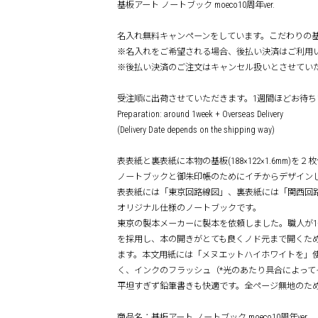
基板アート ノートブック moeco10周年ver.
名入れ無料キャンペーンをしています。こだわりの基
※名入れをご希望される場合、後払い決済はご利用
※後払い決済のご注文はキャンセル扱いとさせてい
受注順に出荷させていただきます。1週間ほどお待ち
Preparation: around 1week + Overseas Delivery
(Delivery Date depends on the shipping way)
表表紙と裏表紙に本物の基板(188×122×1.6m
ノートブックと御朱印帳のためにイチからデザイン
表表紙には「東京回路線図」、裏表紙には「関西回路
オリジナル仕様のノートブックです。
東京の製本メーカーに製本を依頼しました。職人が1
を採用し、本の開きがとても良くノド元まで開くた
ます。本文用紙には「メヌエットハイホワイトを」
く、インクのフラッシュ（*光のあたり具合によっ
平坦すぎず鉛筆書きも快適です。全ページ無地のた
商品名：基板アート ノートブック moeco10周年ver.