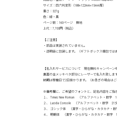
サイズ：四六判変形（188×122mm×15mm厚）
重さ：327g
色：緑・黒
ページ数：160ページ 無地
上代：7,700円（税込）
【ご注意】
・部品は実装されていません。
・透明袋に包装します。（ギフトボックス梱包では
【名入れサービスについて 現在無料キャンペーン
裏面の金メッキベタ部分にレーザーで名入れ致しま
納期は稼働日で2日掛かります。（お急ぎの場合はご
※備考欄に、ご希望のフォントと、記名内容をご指
１、 Times New Roman （アルファベット・数字
２、 Lucida Console （アルファベット・数字 2
３、 ゴシック体 （漢字・ひらがな・カタカナ・数
４、 明朝体 （漢字・ひらがな・カタカナ・数字 1