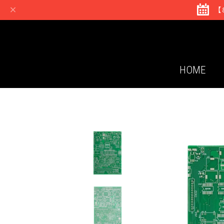
【
HOME