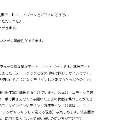
板アート ノートブックをギフトにどうぞ。
いただけません。
ただきます。
いただく可能性があります。
m)を２枚使った重厚な基板アート ノートブックです。基板アート
しました（ノートブックと御朱印帳は同じデザインです）。
線図」をさりげなくデザインした遊び心たっぷりのmoeco
冊1冊丁寧に基板を張付けています。製本は、コデックス装
め、手で押さえなくても開いたままの状態を保つことができ
使用。サインペンや筆ペン・万年筆インクは裏抜けしにく
てインクがキラキラして見える現象）も楽しめます。紙表面は
め、使用する人によって思い思いの使い方が可能です。