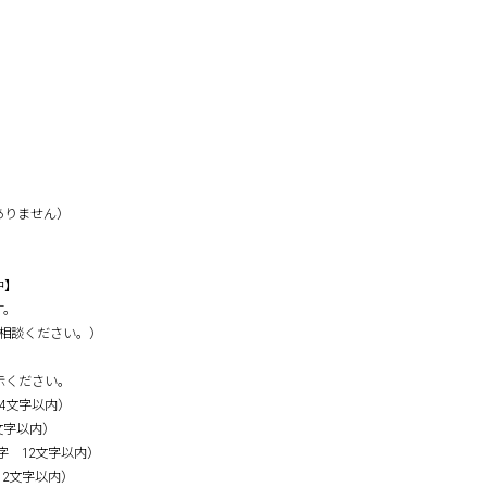
ありません）
中】
す。
相談ください。）
示ください。
 14文字以内）
1文字以内）
字 12文字以内）
2文字以内）